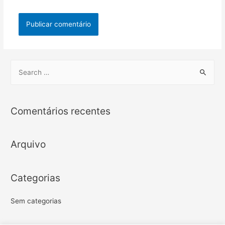
S
e
a
r
Comentários recentes
c
h
Arquivo
f
o
r
Categorias
:
Sem categorias