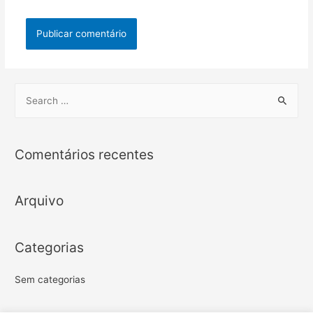
S
e
a
r
Comentários recentes
c
h
Arquivo
f
o
r
Categorias
:
Sem categorias